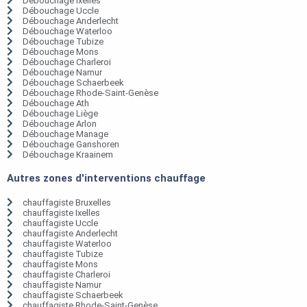
Débouchage Ixelles
Débouchage Uccle
Débouchage Anderlecht
Débouchage Waterloo
Débouchage Tubize
Débouchage Mons
Débouchage Charleroi
Débouchage Namur
Débouchage Schaerbeek
Débouchage Rhode-Saint-Genèse
Débouchage Ath
Débouchage Liège
Débouchage Arlon
Débouchage Manage
Débouchage Ganshoren
Débouchage Kraainem
Autres zones d'interventions chauffage
chauffagiste Bruxelles
chauffagiste Ixelles
chauffagiste Uccle
chauffagiste Anderlecht
chauffagiste Waterloo
chauffagiste Tubize
chauffagiste Mons
chauffagiste Charleroi
chauffagiste Namur
chauffagiste Schaerbeek
chauffagiste Rhode-Saint-Genèse