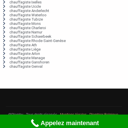
chauffagiste Ixelles
chauffagiste Uccle
chauffagiste Anderlecht
chauffagiste Waterloo
chauffagiste Tubize
chauffagiste Mons
chauffagiste Charleroi
chauffagiste Namur
chauffagiste Schaerbeek
chauffagiste Rhode-Saint-Genèse
chauffagiste Ath
chauffagiste Liège
chauffagiste Arlon
chauffagiste Manage
chauffagiste Ganshoren
chauffagiste Genval
@Plomby - Tous droits réservés -
Mentions légales
-
Plombier Belgique
-
Débouchage Belgique
-
Détection fuite eau Belgique
Appelez maintenant