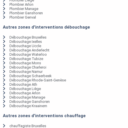
Plombier Liège
Plombier Arlon
Plombier Manage
Plombier Ganshoren
Plombier Genval
Autres zones d'interventions débouchage
Débouchage Bruxelles
Débouchage Ixelles
Débouchage Uccle
Débouchage Anderlecht
Débouchage Waterloo
Débouchage Tubize
Débouchage Mons
Débouchage Charleroi
Débouchage Namur
Débouchage Schaerbeek
Débouchage Rhode-Saint-Genèse
Débouchage Ath
Débouchage Liège
Débouchage Arlon
Débouchage Manage
Débouchage Ganshoren
Débouchage Kraainem
Autres zones d'interventions chauffage
chauffagiste Bruxelles