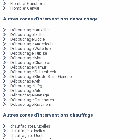
Plombier Ganshoren
Plombier Genval
Autres zones d'interventions débouchage
Débouchage Bruxelles
Débouchage Ixelles
Débouchage Uccle
Débouchage Anderlecht
Débouchage Waterloo
Débouchage Tubize
Débouchage Mons
Débouchage Charleroi
Débouchage Namur
Débouchage Schaerbeek
Débouchage Rhode-Saint-Genèse
Débouchage Ath
Débouchage Liège
Débouchage Arlon
Débouchage Manage
Débouchage Ganshoren
Débouchage Kraainem
Autres zones d'interventions chauffage
chauffagiste Bruxelles
chauffagiste Ixelles
chauffagiste Uccle