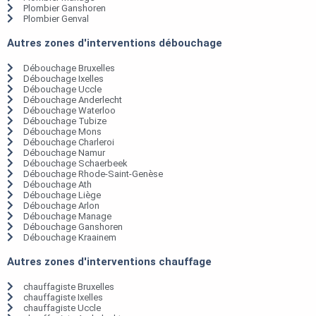
Plombier Ganshoren
Plombier Genval
Autres zones d'interventions débouchage
Débouchage Bruxelles
Débouchage Ixelles
Débouchage Uccle
Débouchage Anderlecht
Débouchage Waterloo
Débouchage Tubize
Débouchage Mons
Débouchage Charleroi
Débouchage Namur
Débouchage Schaerbeek
Débouchage Rhode-Saint-Genèse
Débouchage Ath
Débouchage Liège
Débouchage Arlon
Débouchage Manage
Débouchage Ganshoren
Débouchage Kraainem
Autres zones d'interventions chauffage
chauffagiste Bruxelles
chauffagiste Ixelles
chauffagiste Uccle