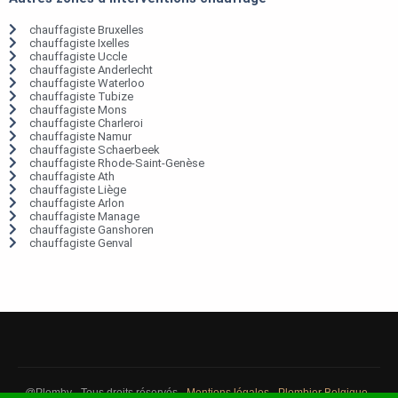
chauffagiste Bruxelles
chauffagiste Ixelles
chauffagiste Uccle
chauffagiste Anderlecht
chauffagiste Waterloo
chauffagiste Tubize
chauffagiste Mons
chauffagiste Charleroi
chauffagiste Namur
chauffagiste Schaerbeek
chauffagiste Rhode-Saint-Genèse
chauffagiste Ath
chauffagiste Liège
chauffagiste Arlon
chauffagiste Manage
chauffagiste Ganshoren
chauffagiste Genval
@Plomby - Tous droits réservés -
Mentions légales
-
Plombier Belgique
-