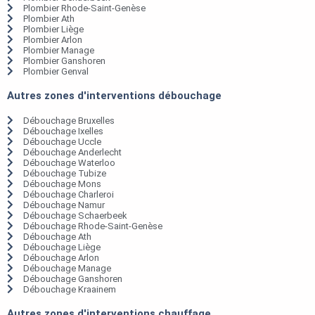
Plombier Rhode-Saint-Genèse
Plombier Ath
Plombier Liège
Plombier Arlon
Plombier Manage
Plombier Ganshoren
Plombier Genval
Autres zones d'interventions débouchage
Débouchage Bruxelles
Débouchage Ixelles
Débouchage Uccle
Débouchage Anderlecht
Débouchage Waterloo
Débouchage Tubize
Débouchage Mons
Débouchage Charleroi
Débouchage Namur
Débouchage Schaerbeek
Débouchage Rhode-Saint-Genèse
Débouchage Ath
Débouchage Liège
Débouchage Arlon
Débouchage Manage
Débouchage Ganshoren
Débouchage Kraainem
Autres zones d'interventions chauffage