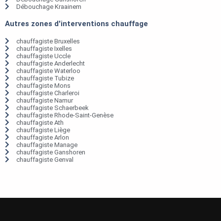
Débouchage Kraainem
Autres zones d'interventions chauffage
chauffagiste Bruxelles
chauffagiste Ixelles
chauffagiste Uccle
chauffagiste Anderlecht
chauffagiste Waterloo
chauffagiste Tubize
chauffagiste Mons
chauffagiste Charleroi
chauffagiste Namur
chauffagiste Schaerbeek
chauffagiste Rhode-Saint-Genèse
chauffagiste Ath
chauffagiste Liège
chauffagiste Arlon
chauffagiste Manage
chauffagiste Ganshoren
chauffagiste Genval