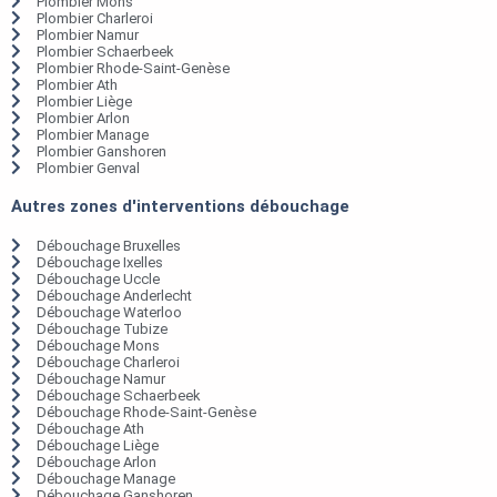
Plombier Mons
Plombier Charleroi
Plombier Namur
Plombier Schaerbeek
Plombier Rhode-Saint-Genèse
Plombier Ath
Plombier Liège
Plombier Arlon
Plombier Manage
Plombier Ganshoren
Plombier Genval
Autres zones d'interventions débouchage
Débouchage Bruxelles
Débouchage Ixelles
Débouchage Uccle
Débouchage Anderlecht
Débouchage Waterloo
Débouchage Tubize
Débouchage Mons
Débouchage Charleroi
Débouchage Namur
Débouchage Schaerbeek
Débouchage Rhode-Saint-Genèse
Débouchage Ath
Débouchage Liège
Débouchage Arlon
Débouchage Manage
Débouchage Ganshoren