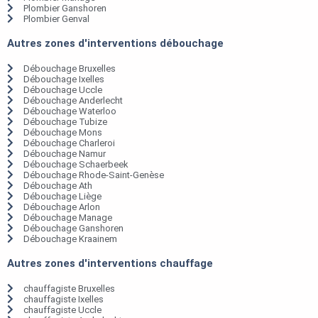
Plombier Ganshoren
Plombier Genval
Autres zones d'interventions débouchage
Débouchage Bruxelles
Débouchage Ixelles
Débouchage Uccle
Débouchage Anderlecht
Débouchage Waterloo
Débouchage Tubize
Débouchage Mons
Débouchage Charleroi
Débouchage Namur
Débouchage Schaerbeek
Débouchage Rhode-Saint-Genèse
Débouchage Ath
Débouchage Liège
Débouchage Arlon
Débouchage Manage
Débouchage Ganshoren
Débouchage Kraainem
Autres zones d'interventions chauffage
chauffagiste Bruxelles
chauffagiste Ixelles
chauffagiste Uccle