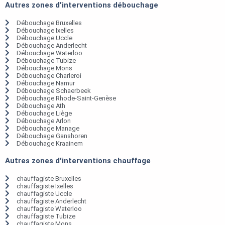
Autres zones d'interventions débouchage
Débouchage Bruxelles
Débouchage Ixelles
Débouchage Uccle
Débouchage Anderlecht
Débouchage Waterloo
Débouchage Tubize
Débouchage Mons
Débouchage Charleroi
Débouchage Namur
Débouchage Schaerbeek
Débouchage Rhode-Saint-Genèse
Débouchage Ath
Débouchage Liège
Débouchage Arlon
Débouchage Manage
Débouchage Ganshoren
Débouchage Kraainem
Autres zones d'interventions chauffage
chauffagiste Bruxelles
chauffagiste Ixelles
chauffagiste Uccle
chauffagiste Anderlecht
chauffagiste Waterloo
chauffagiste Tubize
chauffagiste Mons