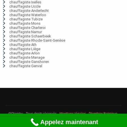
chauffagiste Ixelles
chauffagiste Uccle
chauffagiste Anderlecht
chauffagiste Waterloo
chauffagiste Tubize
chauffagiste Mons
chauffagiste Charleroi
chauffagiste Namur
chauffagiste Schaerbeek
chauffagiste Rhode-Saint-Genèse
chauffagiste Ath
chauffagiste Liège
chauffagiste Arlon
chauffagiste Manage
chauffagiste Ganshoren
chauffagiste Genval
@Plomby - Tous droits réservés -
Mentions légales
-
Plombier Belgique
-
Débouchage Belgique
-
Détection fuite eau Belgique
Appelez maintenant