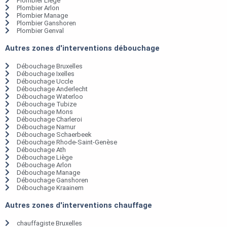
Plombier Liège
Plombier Arlon
Plombier Manage
Plombier Ganshoren
Plombier Genval
Autres zones d'interventions débouchage
Débouchage Bruxelles
Débouchage Ixelles
Débouchage Uccle
Débouchage Anderlecht
Débouchage Waterloo
Débouchage Tubize
Débouchage Mons
Débouchage Charleroi
Débouchage Namur
Débouchage Schaerbeek
Débouchage Rhode-Saint-Genèse
Débouchage Ath
Débouchage Liège
Débouchage Arlon
Débouchage Manage
Débouchage Ganshoren
Débouchage Kraainem
Autres zones d'interventions chauffage
chauffagiste Bruxelles