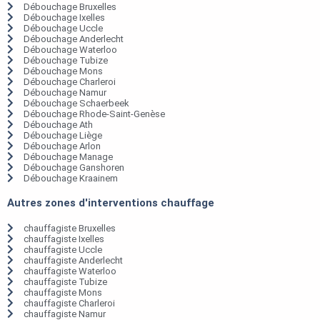
Débouchage Bruxelles
Débouchage Ixelles
Débouchage Uccle
Débouchage Anderlecht
Débouchage Waterloo
Débouchage Tubize
Débouchage Mons
Débouchage Charleroi
Débouchage Namur
Débouchage Schaerbeek
Débouchage Rhode-Saint-Genèse
Débouchage Ath
Débouchage Liège
Débouchage Arlon
Débouchage Manage
Débouchage Ganshoren
Débouchage Kraainem
Autres zones d'interventions chauffage
chauffagiste Bruxelles
chauffagiste Ixelles
chauffagiste Uccle
chauffagiste Anderlecht
chauffagiste Waterloo
chauffagiste Tubize
chauffagiste Mons
chauffagiste Charleroi
chauffagiste Namur