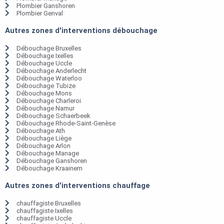
Plombier Ganshoren
Plombier Genval
Autres zones d'interventions débouchage
Débouchage Bruxelles
Débouchage Ixelles
Débouchage Uccle
Débouchage Anderlecht
Débouchage Waterloo
Débouchage Tubize
Débouchage Mons
Débouchage Charleroi
Débouchage Namur
Débouchage Schaerbeek
Débouchage Rhode-Saint-Genèse
Débouchage Ath
Débouchage Liège
Débouchage Arlon
Débouchage Manage
Débouchage Ganshoren
Débouchage Kraainem
Autres zones d'interventions chauffage
chauffagiste Bruxelles
chauffagiste Ixelles
chauffagiste Uccle