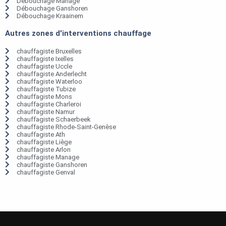
Débouchage Manage
Débouchage Ganshoren
Débouchage Kraainem
Autres zones d'interventions chauffage
chauffagiste Bruxelles
chauffagiste Ixelles
chauffagiste Uccle
chauffagiste Anderlecht
chauffagiste Waterloo
chauffagiste Tubize
chauffagiste Mons
chauffagiste Charleroi
chauffagiste Namur
chauffagiste Schaerbeek
chauffagiste Rhode-Saint-Genèse
chauffagiste Ath
chauffagiste Liège
chauffagiste Arlon
chauffagiste Manage
chauffagiste Ganshoren
chauffagiste Genval