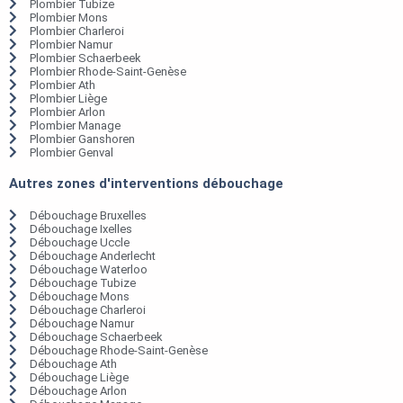
Plombier Tubize
Plombier Mons
Plombier Charleroi
Plombier Namur
Plombier Schaerbeek
Plombier Rhode-Saint-Genèse
Plombier Ath
Plombier Liège
Plombier Arlon
Plombier Manage
Plombier Ganshoren
Plombier Genval
Autres zones d'interventions débouchage
Débouchage Bruxelles
Débouchage Ixelles
Débouchage Uccle
Débouchage Anderlecht
Débouchage Waterloo
Débouchage Tubize
Débouchage Mons
Débouchage Charleroi
Débouchage Namur
Débouchage Schaerbeek
Débouchage Rhode-Saint-Genèse
Débouchage Ath
Débouchage Liège
Débouchage Arlon