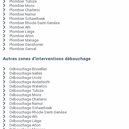
Plombier Tubize
Plombier Mons
Plombier Charleroi
Plombier Namur
Plombier Schaerbeek
Plombier Rhode-Saint-Genèse
Plombier Ath
Plombier Liège
Plombier Arlon
Plombier Manage
Plombier Ganshoren
Plombier Genval
Autres zones d'interventions débouchage
Débouchage Bruxelles
Débouchage Ixelles
Débouchage Uccle
Débouchage Anderlecht
Débouchage Waterloo
Débouchage Tubize
Débouchage Mons
Débouchage Charleroi
Débouchage Namur
Débouchage Schaerbeek
Débouchage Rhode-Saint-Genèse
Débouchage Ath
Débouchage Liège
Débouchage Arlon