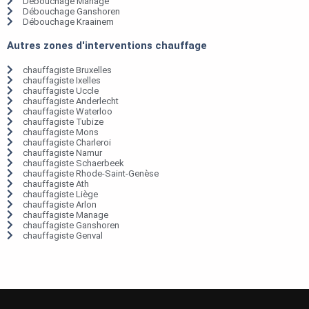
Débouchage Manage
Débouchage Ganshoren
Débouchage Kraainem
Autres zones d'interventions chauffage
chauffagiste Bruxelles
chauffagiste Ixelles
chauffagiste Uccle
chauffagiste Anderlecht
chauffagiste Waterloo
chauffagiste Tubize
chauffagiste Mons
chauffagiste Charleroi
chauffagiste Namur
chauffagiste Schaerbeek
chauffagiste Rhode-Saint-Genèse
chauffagiste Ath
chauffagiste Liège
chauffagiste Arlon
chauffagiste Manage
chauffagiste Ganshoren
chauffagiste Genval