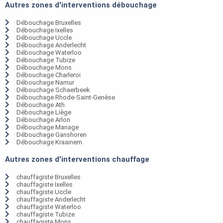
Autres zones d'interventions débouchage
Débouchage Bruxelles
Débouchage Ixelles
Débouchage Uccle
Débouchage Anderlecht
Débouchage Waterloo
Débouchage Tubize
Débouchage Mons
Débouchage Charleroi
Débouchage Namur
Débouchage Schaerbeek
Débouchage Rhode-Saint-Genèse
Débouchage Ath
Débouchage Liège
Débouchage Arlon
Débouchage Manage
Débouchage Ganshoren
Débouchage Kraainem
Autres zones d'interventions chauffage
chauffagiste Bruxelles
chauffagiste Ixelles
chauffagiste Uccle
chauffagiste Anderlecht
chauffagiste Waterloo
chauffagiste Tubize
chauffagiste Mons