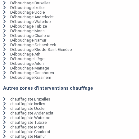
Débouchage Bruxelles
Débouchage Ixelles
Débouchage Uccle
Débouchage Anderlecht
Débouchage Waterloo
Débouchage Tubize
Débouchage Mons
Débouchage Charleroi
Débouchage Namur
Débouchage Schaerbeek
Débouchage Rhode-Saint-Genèse
Débouchage Ath
Débouchage Liège
Débouchage Arlon
Débouchage Manage
Débouchage Ganshoren
Débouchage Kraainem
Autres zones d'interventions chauffage
chauffagiste Bruxelles
chauffagiste Ixelles
chauffagiste Uccle
chauffagiste Anderlecht
chauffagiste Waterloo
chauffagiste Tubize
chauffagiste Mons
chauffagiste Charleroi
chauffagiste Namur