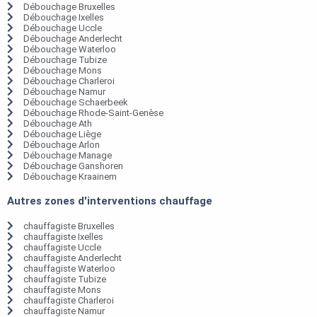
Débouchage Bruxelles
Débouchage Ixelles
Débouchage Uccle
Débouchage Anderlecht
Débouchage Waterloo
Débouchage Tubize
Débouchage Mons
Débouchage Charleroi
Débouchage Namur
Débouchage Schaerbeek
Débouchage Rhode-Saint-Genèse
Débouchage Ath
Débouchage Liège
Débouchage Arlon
Débouchage Manage
Débouchage Ganshoren
Débouchage Kraainem
Autres zones d'interventions chauffage
chauffagiste Bruxelles
chauffagiste Ixelles
chauffagiste Uccle
chauffagiste Anderlecht
chauffagiste Waterloo
chauffagiste Tubize
chauffagiste Mons
chauffagiste Charleroi
chauffagiste Namur