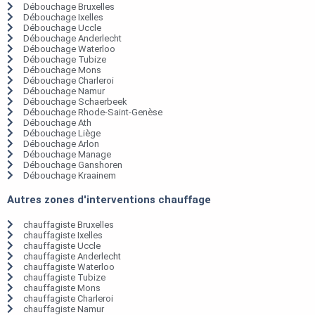
Débouchage Bruxelles
Débouchage Ixelles
Débouchage Uccle
Débouchage Anderlecht
Débouchage Waterloo
Débouchage Tubize
Débouchage Mons
Débouchage Charleroi
Débouchage Namur
Débouchage Schaerbeek
Débouchage Rhode-Saint-Genèse
Débouchage Ath
Débouchage Liège
Débouchage Arlon
Débouchage Manage
Débouchage Ganshoren
Débouchage Kraainem
Autres zones d'interventions chauffage
chauffagiste Bruxelles
chauffagiste Ixelles
chauffagiste Uccle
chauffagiste Anderlecht
chauffagiste Waterloo
chauffagiste Tubize
chauffagiste Mons
chauffagiste Charleroi
chauffagiste Namur