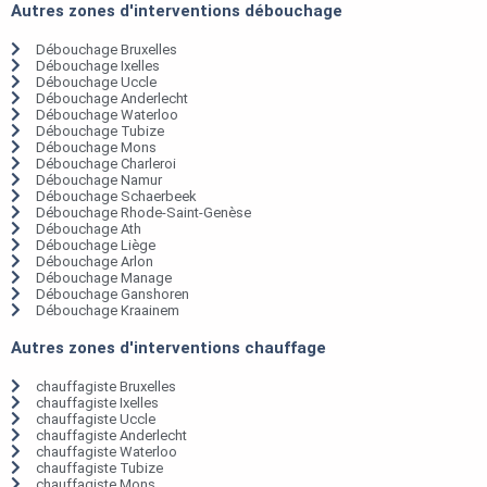
Autres zones d'interventions débouchage
Débouchage Bruxelles
Débouchage Ixelles
Débouchage Uccle
Débouchage Anderlecht
Débouchage Waterloo
Débouchage Tubize
Débouchage Mons
Débouchage Charleroi
Débouchage Namur
Débouchage Schaerbeek
Débouchage Rhode-Saint-Genèse
Débouchage Ath
Débouchage Liège
Débouchage Arlon
Débouchage Manage
Débouchage Ganshoren
Débouchage Kraainem
Autres zones d'interventions chauffage
chauffagiste Bruxelles
chauffagiste Ixelles
chauffagiste Uccle
chauffagiste Anderlecht
chauffagiste Waterloo
chauffagiste Tubize
chauffagiste Mons