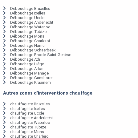
Débouchage Bruxelles
Débouchage Ixelles
Débouchage Uccle
Débouchage Anderlecht
Débouchage Waterloo
Débouchage Tubize
Débouchage Mons
Débouchage Charleroi
Débouchage Namur
Débouchage Schaerbeek
Débouchage Rhode-Saint-Genèse
Débouchage Ath
Débouchage Liège
Débouchage Arlon
Débouchage Manage
Débouchage Ganshoren
Débouchage Kraainem
Autres zones d'interventions chauffage
chauffagiste Bruxelles
chauffagiste Ixelles
chauffagiste Uccle
chauffagiste Anderlecht
chauffagiste Waterloo
chauffagiste Tubize
chauffagiste Mons
chauffagiste Charleroi