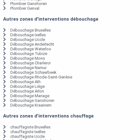
Plombier Ganshoren
Plombier Genval
Autres zones d'interventions débouchage
Débouchage Bruxelles
Débouchage Ixelles
Débouchage Uccle
Débouchage Anderlecht
Débouchage Waterloo
Débouchage Tubize
Débouchage Mons
Débouchage Charleroi
Débouchage Namur
Débouchage Schaerbeek
Débouchage Rhode-Saint-Genèse
Débouchage Ath
Débouchage Liège
Débouchage Arlon
Débouchage Manage
Débouchage Ganshoren
Débouchage Kraainem
Autres zones d'interventions chauffage
chauffagiste Bruxelles
chauffagiste Ixelles
chauffagiste Uccle