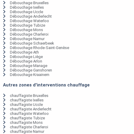
Débouchage Bruxelles
Débouchage Ixelles
Débouchage Uccle
Débouchage Anderlecht
Débouchage Waterloo
Débouchage Tubize
Débouchage Mons
Débouchage Charleroi
Débouchage Namur
Débouchage Schaerbeek
Débouchage Rhode-Saint-Genèse
Débouchage Ath
Débouchage Liège
Débouchage Arlon
Débouchage Manage
Débouchage Ganshoren
Débouchage Kraainem
Autres zones d'interventions chauffage
chauffagiste Bruxelles
chauffagiste Ixelles
chauffagiste Uccle
chauffagiste Anderlecht
chauffagiste Waterloo
chauffagiste Tubize
chauffagiste Mons
chauffagiste Charleroi
chauffagiste Namur