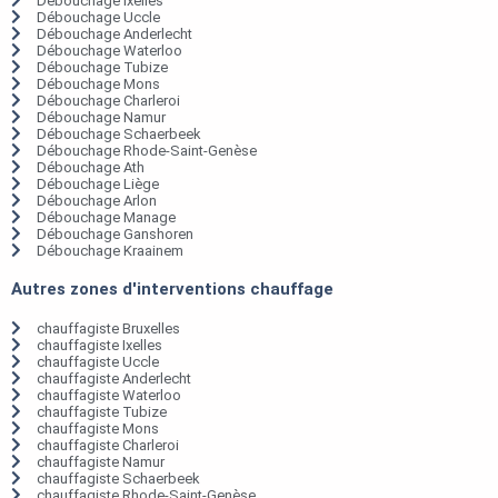
Débouchage Ixelles
Débouchage Uccle
Débouchage Anderlecht
Débouchage Waterloo
Débouchage Tubize
Débouchage Mons
Débouchage Charleroi
Débouchage Namur
Débouchage Schaerbeek
Débouchage Rhode-Saint-Genèse
Débouchage Ath
Débouchage Liège
Débouchage Arlon
Débouchage Manage
Débouchage Ganshoren
Débouchage Kraainem
Autres zones d'interventions chauffage
chauffagiste Bruxelles
chauffagiste Ixelles
chauffagiste Uccle
chauffagiste Anderlecht
chauffagiste Waterloo
chauffagiste Tubize
chauffagiste Mons
chauffagiste Charleroi
chauffagiste Namur
chauffagiste Schaerbeek
chauffagiste Rhode-Saint-Genèse