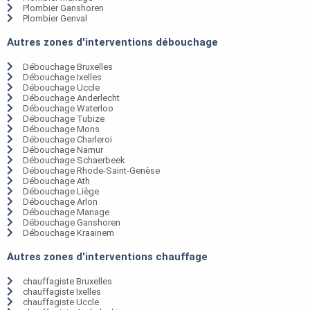
Plombier Ganshoren
Plombier Genval
Autres zones d'interventions débouchage
Débouchage Bruxelles
Débouchage Ixelles
Débouchage Uccle
Débouchage Anderlecht
Débouchage Waterloo
Débouchage Tubize
Débouchage Mons
Débouchage Charleroi
Débouchage Namur
Débouchage Schaerbeek
Débouchage Rhode-Saint-Genèse
Débouchage Ath
Débouchage Liège
Débouchage Arlon
Débouchage Manage
Débouchage Ganshoren
Débouchage Kraainem
Autres zones d'interventions chauffage
chauffagiste Bruxelles
chauffagiste Ixelles
chauffagiste Uccle