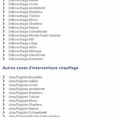
Débouchage Ixelles
Débouchage Uccle
Débouchage Anderlecht
Débouchage Waterloo
Débouchage Tubize
Débouchage Mons
Débouchage Charleroi
Débouchage Namur
Débouchage Schaerbeek
Débouchage Rhode-Saint-Genèse
Débouchage Ath
Débouchage Liège
Débouchage Arlon
Débouchage Manage
Débouchage Ganshoren
Débouchage Kraainem
Autres zones d'interventions chauffage
chauffagiste Bruxelles
chauffagiste Ixelles
chauffagiste Uccle
chauffagiste Anderlecht
chauffagiste Waterloo
chauffagiste Tubize
chauffagiste Mons
chauffagiste Charleroi
chauffagiste Namur
chauffagiste Schaerbeek
chauffagiste Rhode-Saint-Genèse