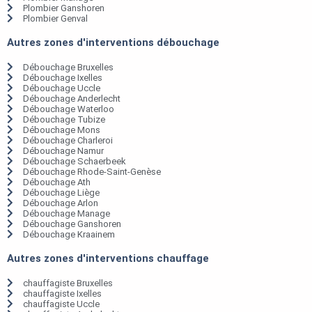
Plombier Ganshoren
Plombier Genval
Autres zones d'interventions débouchage
Débouchage Bruxelles
Débouchage Ixelles
Débouchage Uccle
Débouchage Anderlecht
Débouchage Waterloo
Débouchage Tubize
Débouchage Mons
Débouchage Charleroi
Débouchage Namur
Débouchage Schaerbeek
Débouchage Rhode-Saint-Genèse
Débouchage Ath
Débouchage Liège
Débouchage Arlon
Débouchage Manage
Débouchage Ganshoren
Débouchage Kraainem
Autres zones d'interventions chauffage
chauffagiste Bruxelles
chauffagiste Ixelles
chauffagiste Uccle