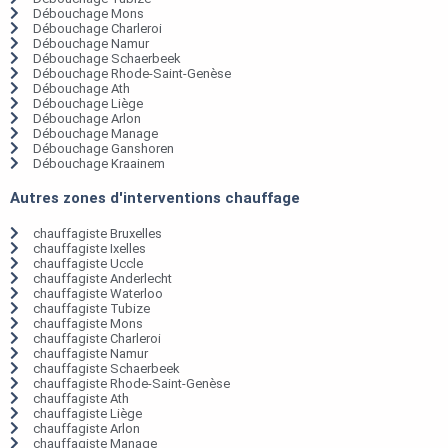
Débouchage Mons
Débouchage Charleroi
Débouchage Namur
Débouchage Schaerbeek
Débouchage Rhode-Saint-Genèse
Débouchage Ath
Débouchage Liège
Débouchage Arlon
Débouchage Manage
Débouchage Ganshoren
Débouchage Kraainem
Autres zones d'interventions chauffage
chauffagiste Bruxelles
chauffagiste Ixelles
chauffagiste Uccle
chauffagiste Anderlecht
chauffagiste Waterloo
chauffagiste Tubize
chauffagiste Mons
chauffagiste Charleroi
chauffagiste Namur
chauffagiste Schaerbeek
chauffagiste Rhode-Saint-Genèse
chauffagiste Ath
chauffagiste Liège
chauffagiste Arlon
chauffagiste Manage