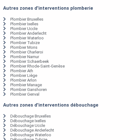
Autres zones d'interventions plomberie
Plombier Bruxelles
Plombier Ixelles
Plombier Uccle
Plombier Anderlecht
Plombier Waterloo
Plombier Tubize
Plombier Mons
Plombier Charleroi
Plombier Namur
Plombier Schaerbeek
Plombier Rhode-Saint-Genèse
Plombier Ath
Plombier Liège
Plombier Arlon
Plombier Manage
Plombier Ganshoren
Plombier Genval
Autres zones d'interventions débouchage
Débouchage Bruxelles
Débouchage Ixelles
Débouchage Uccle
Débouchage Anderlecht
Débouchage Waterloo
Débouchage Tubize