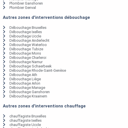
Plombier Ganshoren
Plombier Genval
Autres zones d'interventions débouchage
Débouchage Bruxelles
Débouchage Ixelles
Débouchage Uccle
Débouchage Anderlecht
Débouchage Waterloo
Débouchage Tubize
Débouchage Mons
Débouchage Charleroi
Débouchage Namur
Débouchage Schaerbeek
Débouchage Rhode-Saint-Genèse
Débouchage Ath
Débouchage Liège
Débouchage Arlon
Débouchage Manage
Débouchage Ganshoren
Débouchage Kraainem
Autres zones d'interventions chauffage
chauffagiste Bruxelles
chauffagiste Ixelles
chauffagiste Uccle