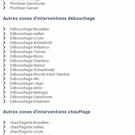
Plombier Ganshoren
Plombier Genval
Autres zones d'interventions débouchage
Débouchage Bruxelles
Débouchage Ixelles
Débouchage Uccle
Débouchage Anderlecht
Débouchage Waterloo
Débouchage Tubize
Débouchage Mons
Débouchage Charleroi
Débouchage Namur
Débouchage Schaerbeek
Débouchage Rhode-Saint-Genèse
Débouchage Ath
Débouchage Liège
Débouchage Arlon
Débouchage Manage
Débouchage Ganshoren
Débouchage Kraainem
Autres zones d'interventions chauffage
chauffagiste Bruxelles
chauffagiste Ixelles
chauffagiste Uccle