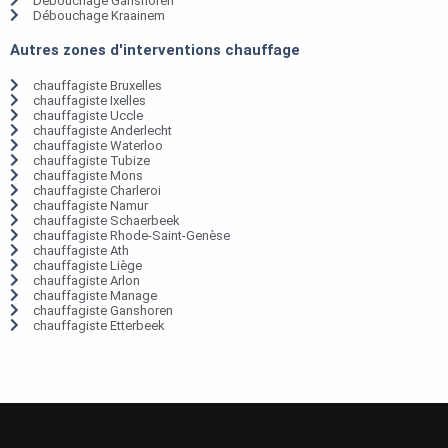
Débouchage Ganshoren
Débouchage Kraainem
Autres zones d'interventions chauffage
chauffagiste Bruxelles
chauffagiste Ixelles
chauffagiste Uccle
chauffagiste Anderlecht
chauffagiste Waterloo
chauffagiste Tubize
chauffagiste Mons
chauffagiste Charleroi
chauffagiste Namur
chauffagiste Schaerbeek
chauffagiste Rhode-Saint-Genèse
chauffagiste Ath
chauffagiste Liège
chauffagiste Arlon
chauffagiste Manage
chauffagiste Ganshoren
chauffagiste Etterbeek