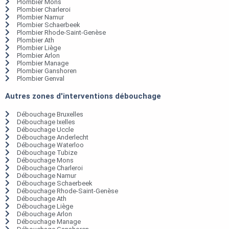
Plombier Mons
Plombier Charleroi
Plombier Namur
Plombier Schaerbeek
Plombier Rhode-Saint-Genèse
Plombier Ath
Plombier Liège
Plombier Arlon
Plombier Manage
Plombier Ganshoren
Plombier Genval
Autres zones d'interventions débouchage
Débouchage Bruxelles
Débouchage Ixelles
Débouchage Uccle
Débouchage Anderlecht
Débouchage Waterloo
Débouchage Tubize
Débouchage Mons
Débouchage Charleroi
Débouchage Namur
Débouchage Schaerbeek
Débouchage Rhode-Saint-Genèse
Débouchage Ath
Débouchage Liège
Débouchage Arlon
Débouchage Manage