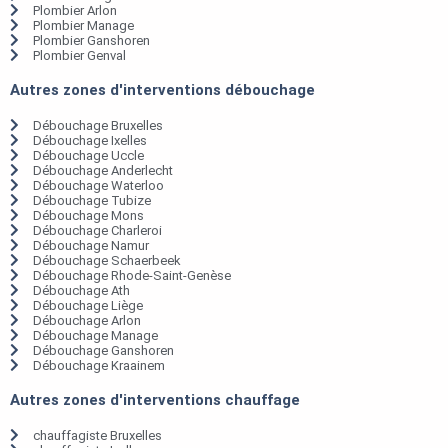
Plombier Arlon
Plombier Manage
Plombier Ganshoren
Plombier Genval
Autres zones d'interventions débouchage
Débouchage Bruxelles
Débouchage Ixelles
Débouchage Uccle
Débouchage Anderlecht
Débouchage Waterloo
Débouchage Tubize
Débouchage Mons
Débouchage Charleroi
Débouchage Namur
Débouchage Schaerbeek
Débouchage Rhode-Saint-Genèse
Débouchage Ath
Débouchage Liège
Débouchage Arlon
Débouchage Manage
Débouchage Ganshoren
Débouchage Kraainem
Autres zones d'interventions chauffage
chauffagiste Bruxelles