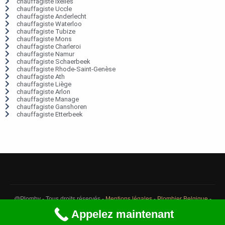
chauffagiste Ixelles
chauffagiste Uccle
chauffagiste Anderlecht
chauffagiste Waterloo
chauffagiste Tubize
chauffagiste Mons
chauffagiste Charleroi
chauffagiste Namur
chauffagiste Schaerbeek
chauffagiste Rhode-Saint-Genèse
chauffagiste Ath
chauffagiste Liège
chauffagiste Arlon
chauffagiste Manage
chauffagiste Ganshoren
chauffagiste Etterbeek
@Plomby - Tous droits réservés -
Mentions légales
-
Plombier Belgique
-
Débouchage Belgique
-
Détection fuite eau Belgique
Appelez maintenant