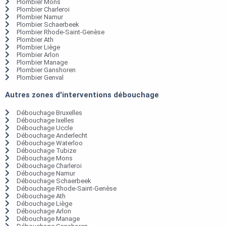
Plombier Mons
Plombier Charleroi
Plombier Namur
Plombier Schaerbeek
Plombier Rhode-Saint-Genèse
Plombier Ath
Plombier Liège
Plombier Arlon
Plombier Manage
Plombier Ganshoren
Plombier Genval
Autres zones d'interventions débouchage
Débouchage Bruxelles
Débouchage Ixelles
Débouchage Uccle
Débouchage Anderlecht
Débouchage Waterloo
Débouchage Tubize
Débouchage Mons
Débouchage Charleroi
Débouchage Namur
Débouchage Schaerbeek
Débouchage Rhode-Saint-Genèse
Débouchage Ath
Débouchage Liège
Débouchage Arlon
Débouchage Manage