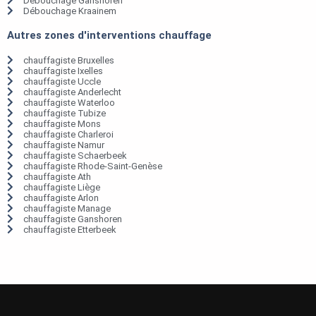
Débouchage Ganshoren
Débouchage Kraainem
Autres zones d'interventions chauffage
chauffagiste Bruxelles
chauffagiste Ixelles
chauffagiste Uccle
chauffagiste Anderlecht
chauffagiste Waterloo
chauffagiste Tubize
chauffagiste Mons
chauffagiste Charleroi
chauffagiste Namur
chauffagiste Schaerbeek
chauffagiste Rhode-Saint-Genèse
chauffagiste Ath
chauffagiste Liège
chauffagiste Arlon
chauffagiste Manage
chauffagiste Ganshoren
chauffagiste Etterbeek