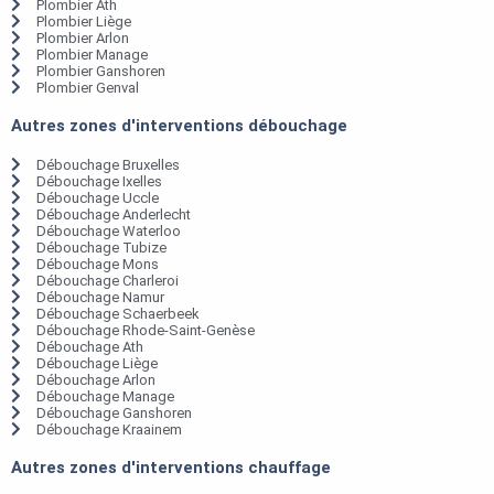
Plombier Ath
Plombier Liège
Plombier Arlon
Plombier Manage
Plombier Ganshoren
Plombier Genval
Autres zones d'interventions débouchage
Débouchage Bruxelles
Débouchage Ixelles
Débouchage Uccle
Débouchage Anderlecht
Débouchage Waterloo
Débouchage Tubize
Débouchage Mons
Débouchage Charleroi
Débouchage Namur
Débouchage Schaerbeek
Débouchage Rhode-Saint-Genèse
Débouchage Ath
Débouchage Liège
Débouchage Arlon
Débouchage Manage
Débouchage Ganshoren
Débouchage Kraainem
Autres zones d'interventions chauffage