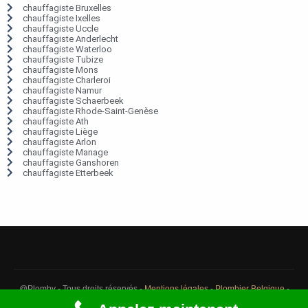
chauffagiste Bruxelles
chauffagiste Ixelles
chauffagiste Uccle
chauffagiste Anderlecht
chauffagiste Waterloo
chauffagiste Tubize
chauffagiste Mons
chauffagiste Charleroi
chauffagiste Namur
chauffagiste Schaerbeek
chauffagiste Rhode-Saint-Genèse
chauffagiste Ath
chauffagiste Liège
chauffagiste Arlon
chauffagiste Manage
chauffagiste Ganshoren
chauffagiste Etterbeek
@Plomby - Tous droits réservés -
Mentions légales
-
Plombier Belgique
-
Débouchage Belgique
-
Détection fuite eau Belgique