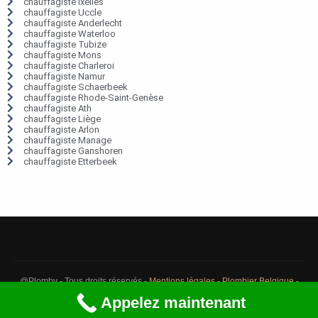
chauffagiste Ixelles
chauffagiste Uccle
chauffagiste Anderlecht
chauffagiste Waterloo
chauffagiste Tubize
chauffagiste Mons
chauffagiste Charleroi
chauffagiste Namur
chauffagiste Schaerbeek
chauffagiste Rhode-Saint-Genèse
chauffagiste Ath
chauffagiste Liège
chauffagiste Arlon
chauffagiste Manage
chauffagiste Ganshoren
chauffagiste Etterbeek
@Plomby - Tous droits réservés -
Mentions légales
-
Plombier Belgique
-
Débouchage Belgique
-
Détection fuite eau Belgique
Appelez maintenant