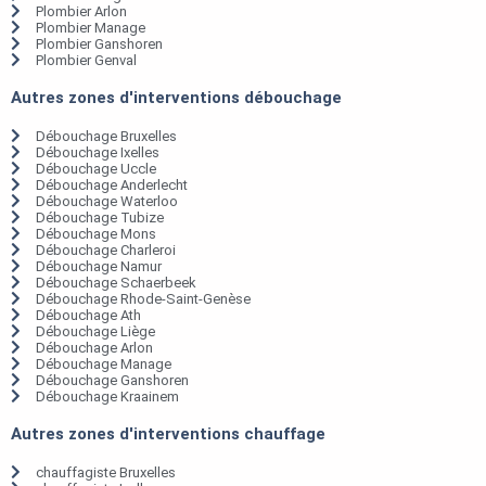
Plombier Arlon
Plombier Manage
Plombier Ganshoren
Plombier Genval
Autres zones d'interventions débouchage
Débouchage Bruxelles
Débouchage Ixelles
Débouchage Uccle
Débouchage Anderlecht
Débouchage Waterloo
Débouchage Tubize
Débouchage Mons
Débouchage Charleroi
Débouchage Namur
Débouchage Schaerbeek
Débouchage Rhode-Saint-Genèse
Débouchage Ath
Débouchage Liège
Débouchage Arlon
Débouchage Manage
Débouchage Ganshoren
Débouchage Kraainem
Autres zones d'interventions chauffage
chauffagiste Bruxelles