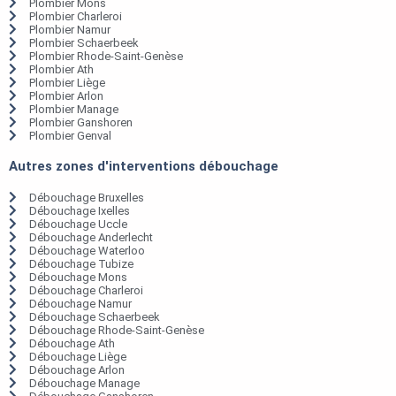
Plombier Mons
Plombier Charleroi
Plombier Namur
Plombier Schaerbeek
Plombier Rhode-Saint-Genèse
Plombier Ath
Plombier Liège
Plombier Arlon
Plombier Manage
Plombier Ganshoren
Plombier Genval
Autres zones d'interventions débouchage
Débouchage Bruxelles
Débouchage Ixelles
Débouchage Uccle
Débouchage Anderlecht
Débouchage Waterloo
Débouchage Tubize
Débouchage Mons
Débouchage Charleroi
Débouchage Namur
Débouchage Schaerbeek
Débouchage Rhode-Saint-Genèse
Débouchage Ath
Débouchage Liège
Débouchage Arlon
Débouchage Manage