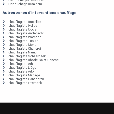
Débouchage Ganshoren
Débouchage Kraainem
Autres zones d'interventions chauffage
chauffagiste Bruxelles
chauffagiste Ixelles
chauffagiste Uccle
chauffagiste Anderlecht
chauffagiste Waterloo
chauffagiste Tubize
chauffagiste Mons
chauffagiste Charleroi
chauffagiste Namur
chauffagiste Schaerbeek
chauffagiste Rhode-Saint-Genèse
chauffagiste Ath
chauffagiste Liège
chauffagiste Arlon
chauffagiste Manage
chauffagiste Ganshoren
chauffagiste Etterbeek