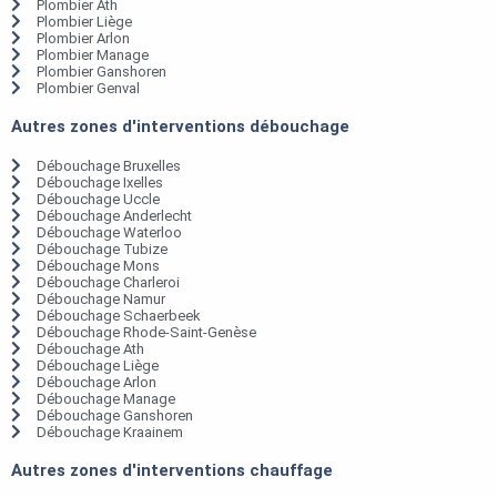
Plombier Ath
Plombier Liège
Plombier Arlon
Plombier Manage
Plombier Ganshoren
Plombier Genval
Autres zones d'interventions débouchage
Débouchage Bruxelles
Débouchage Ixelles
Débouchage Uccle
Débouchage Anderlecht
Débouchage Waterloo
Débouchage Tubize
Débouchage Mons
Débouchage Charleroi
Débouchage Namur
Débouchage Schaerbeek
Débouchage Rhode-Saint-Genèse
Débouchage Ath
Débouchage Liège
Débouchage Arlon
Débouchage Manage
Débouchage Ganshoren
Débouchage Kraainem
Autres zones d'interventions chauffage