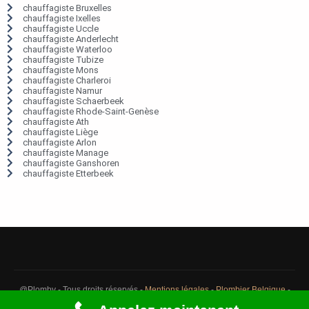
chauffagiste Bruxelles
chauffagiste Ixelles
chauffagiste Uccle
chauffagiste Anderlecht
chauffagiste Waterloo
chauffagiste Tubize
chauffagiste Mons
chauffagiste Charleroi
chauffagiste Namur
chauffagiste Schaerbeek
chauffagiste Rhode-Saint-Genèse
chauffagiste Ath
chauffagiste Liège
chauffagiste Arlon
chauffagiste Manage
chauffagiste Ganshoren
chauffagiste Etterbeek
@Plomby - Tous droits réservés -
Mentions légales
-
Plombier Belgique
-
Débouchage Belgique
-
Détection fuite eau Belgique