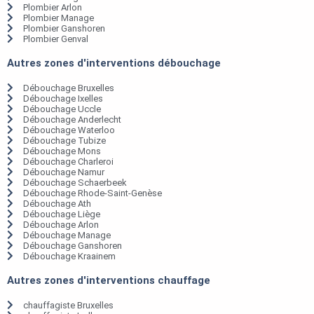
Plombier Arlon
Plombier Manage
Plombier Ganshoren
Plombier Genval
Autres zones d'interventions débouchage
Débouchage Bruxelles
Débouchage Ixelles
Débouchage Uccle
Débouchage Anderlecht
Débouchage Waterloo
Débouchage Tubize
Débouchage Mons
Débouchage Charleroi
Débouchage Namur
Débouchage Schaerbeek
Débouchage Rhode-Saint-Genèse
Débouchage Ath
Débouchage Liège
Débouchage Arlon
Débouchage Manage
Débouchage Ganshoren
Débouchage Kraainem
Autres zones d'interventions chauffage
chauffagiste Bruxelles