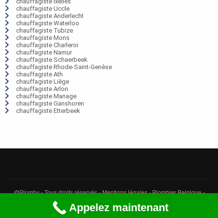
chauffagiste Ixelles
chauffagiste Uccle
chauffagiste Anderlecht
chauffagiste Waterloo
chauffagiste Tubize
chauffagiste Mons
chauffagiste Charleroi
chauffagiste Namur
chauffagiste Schaerbeek
chauffagiste Rhode-Saint-Genèse
chauffagiste Ath
chauffagiste Liège
chauffagiste Arlon
chauffagiste Manage
chauffagiste Ganshoren
chauffagiste Etterbeek
@Plomby - Tous droits réservés -
Mentions légales
-
Plombier Belgique
-
Débouchage Belgique
-
Détection fuite eau Belgique
Appelez maintenant