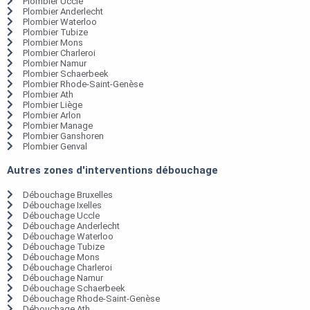
Plombier Uccle
Plombier Anderlecht
Plombier Waterloo
Plombier Tubize
Plombier Mons
Plombier Charleroi
Plombier Namur
Plombier Schaerbeek
Plombier Rhode-Saint-Genèse
Plombier Ath
Plombier Liège
Plombier Arlon
Plombier Manage
Plombier Ganshoren
Plombier Genval
Autres zones d'interventions débouchage
Débouchage Bruxelles
Débouchage Ixelles
Débouchage Uccle
Débouchage Anderlecht
Débouchage Waterloo
Débouchage Tubize
Débouchage Mons
Débouchage Charleroi
Débouchage Namur
Débouchage Schaerbeek
Débouchage Rhode-Saint-Genèse
Débouchage Ath