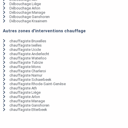
Débouchage Liège
Débouchage Arlon
Débouchage Manage
Débouchage Ganshoren
Débouchage Kraainem
Autres zones d'interventions chauffage
chauffagiste Bruxelles
chauffagiste Ixelles
chauffagiste Uccle
chauffagiste Anderlecht
chauffagiste Waterloo
chauffagiste Tubize
chauffagiste Mons
chauffagiste Charleroi
chauffagiste Namur
chauffagiste Schaerbeek
chauffagiste Rhode-Saint-Genèse
chauffagiste Ath
chauffagiste Liège
chauffagiste Arlon
chauffagiste Manage
chauffagiste Ganshoren
chauffagiste Etterbeek