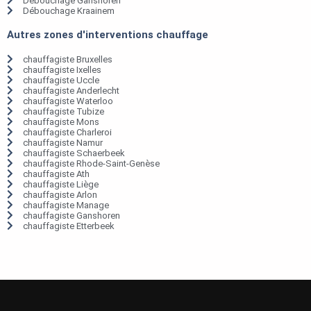
Débouchage Ganshoren
Débouchage Kraainem
Autres zones d'interventions chauffage
chauffagiste Bruxelles
chauffagiste Ixelles
chauffagiste Uccle
chauffagiste Anderlecht
chauffagiste Waterloo
chauffagiste Tubize
chauffagiste Mons
chauffagiste Charleroi
chauffagiste Namur
chauffagiste Schaerbeek
chauffagiste Rhode-Saint-Genèse
chauffagiste Ath
chauffagiste Liège
chauffagiste Arlon
chauffagiste Manage
chauffagiste Ganshoren
chauffagiste Etterbeek