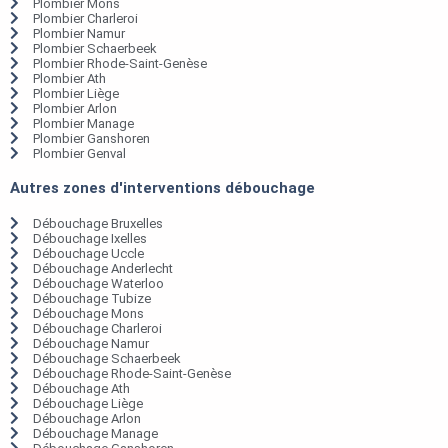
Plombier Mons
Plombier Charleroi
Plombier Namur
Plombier Schaerbeek
Plombier Rhode-Saint-Genèse
Plombier Ath
Plombier Liège
Plombier Arlon
Plombier Manage
Plombier Ganshoren
Plombier Genval
Autres zones d'interventions débouchage
Débouchage Bruxelles
Débouchage Ixelles
Débouchage Uccle
Débouchage Anderlecht
Débouchage Waterloo
Débouchage Tubize
Débouchage Mons
Débouchage Charleroi
Débouchage Namur
Débouchage Schaerbeek
Débouchage Rhode-Saint-Genèse
Débouchage Ath
Débouchage Liège
Débouchage Arlon
Débouchage Manage