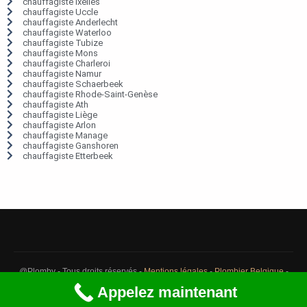
chauffagiste Ixelles
chauffagiste Uccle
chauffagiste Anderlecht
chauffagiste Waterloo
chauffagiste Tubize
chauffagiste Mons
chauffagiste Charleroi
chauffagiste Namur
chauffagiste Schaerbeek
chauffagiste Rhode-Saint-Genèse
chauffagiste Ath
chauffagiste Liège
chauffagiste Arlon
chauffagiste Manage
chauffagiste Ganshoren
chauffagiste Etterbeek
@Plomby - Tous droits réservés -
Mentions légales
-
Plombier Belgique
-
Débouchage Belgique
-
Détection fuite eau Belgique
Appelez maintenant