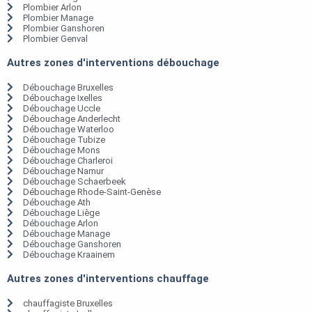
Plombier Arlon
Plombier Manage
Plombier Ganshoren
Plombier Genval
Autres zones d'interventions débouchage
Débouchage Bruxelles
Débouchage Ixelles
Débouchage Uccle
Débouchage Anderlecht
Débouchage Waterloo
Débouchage Tubize
Débouchage Mons
Débouchage Charleroi
Débouchage Namur
Débouchage Schaerbeek
Débouchage Rhode-Saint-Genèse
Débouchage Ath
Débouchage Liège
Débouchage Arlon
Débouchage Manage
Débouchage Ganshoren
Débouchage Kraainem
Autres zones d'interventions chauffage
chauffagiste Bruxelles