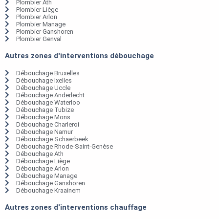
Plombier Ath
Plombier Liège
Plombier Arlon
Plombier Manage
Plombier Ganshoren
Plombier Genval
Autres zones d'interventions débouchage
Débouchage Bruxelles
Débouchage Ixelles
Débouchage Uccle
Débouchage Anderlecht
Débouchage Waterloo
Débouchage Tubize
Débouchage Mons
Débouchage Charleroi
Débouchage Namur
Débouchage Schaerbeek
Débouchage Rhode-Saint-Genèse
Débouchage Ath
Débouchage Liège
Débouchage Arlon
Débouchage Manage
Débouchage Ganshoren
Débouchage Kraainem
Autres zones d'interventions chauffage