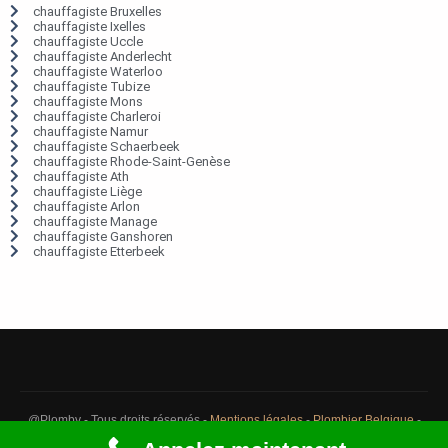
chauffagiste Bruxelles
chauffagiste Ixelles
chauffagiste Uccle
chauffagiste Anderlecht
chauffagiste Waterloo
chauffagiste Tubize
chauffagiste Mons
chauffagiste Charleroi
chauffagiste Namur
chauffagiste Schaerbeek
chauffagiste Rhode-Saint-Genèse
chauffagiste Ath
chauffagiste Liège
chauffagiste Arlon
chauffagiste Manage
chauffagiste Ganshoren
chauffagiste Etterbeek
@Plomby - Tous droits réservés -
Mentions légales
-
Plombier Belgique
-
Débouchage Belgique
-
Détection fuite eau Belgique