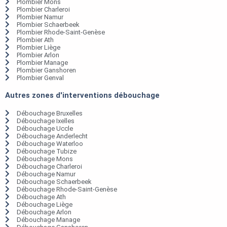
Plombier Mons
Plombier Charleroi
Plombier Namur
Plombier Schaerbeek
Plombier Rhode-Saint-Genèse
Plombier Ath
Plombier Liège
Plombier Arlon
Plombier Manage
Plombier Ganshoren
Plombier Genval
Autres zones d'interventions débouchage
Débouchage Bruxelles
Débouchage Ixelles
Débouchage Uccle
Débouchage Anderlecht
Débouchage Waterloo
Débouchage Tubize
Débouchage Mons
Débouchage Charleroi
Débouchage Namur
Débouchage Schaerbeek
Débouchage Rhode-Saint-Genèse
Débouchage Ath
Débouchage Liège
Débouchage Arlon
Débouchage Manage