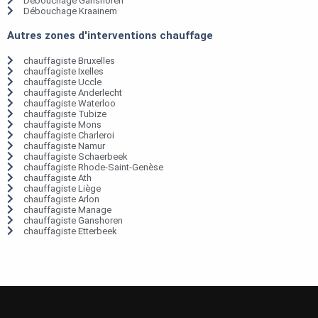
Débouchage Ganshoren
Débouchage Kraainem
Autres zones d'interventions chauffage
chauffagiste Bruxelles
chauffagiste Ixelles
chauffagiste Uccle
chauffagiste Anderlecht
chauffagiste Waterloo
chauffagiste Tubize
chauffagiste Mons
chauffagiste Charleroi
chauffagiste Namur
chauffagiste Schaerbeek
chauffagiste Rhode-Saint-Genèse
chauffagiste Ath
chauffagiste Liège
chauffagiste Arlon
chauffagiste Manage
chauffagiste Ganshoren
chauffagiste Etterbeek