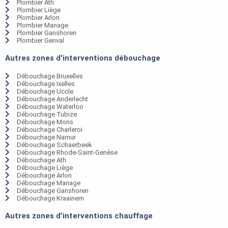
Plombier Ath
Plombier Liège
Plombier Arlon
Plombier Manage
Plombier Ganshoren
Plombier Genval
Autres zones d'interventions débouchage
Débouchage Bruxelles
Débouchage Ixelles
Débouchage Uccle
Débouchage Anderlecht
Débouchage Waterloo
Débouchage Tubize
Débouchage Mons
Débouchage Charleroi
Débouchage Namur
Débouchage Schaerbeek
Débouchage Rhode-Saint-Genèse
Débouchage Ath
Débouchage Liège
Débouchage Arlon
Débouchage Manage
Débouchage Ganshoren
Débouchage Kraainem
Autres zones d'interventions chauffage