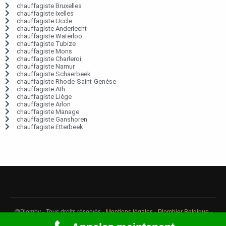
chauffagiste Bruxelles
chauffagiste Ixelles
chauffagiste Uccle
chauffagiste Anderlecht
chauffagiste Waterloo
chauffagiste Tubize
chauffagiste Mons
chauffagiste Charleroi
chauffagiste Namur
chauffagiste Schaerbeek
chauffagiste Rhode-Saint-Genèse
chauffagiste Ath
chauffagiste Liège
chauffagiste Arlon
chauffagiste Manage
chauffagiste Ganshoren
chauffagiste Etterbeek
@Plomby - Tous droits réservés -
Mentions légales
-
Plombier Belgique
-
Débouchage Belgique
-
Détection fuite eau Belgique