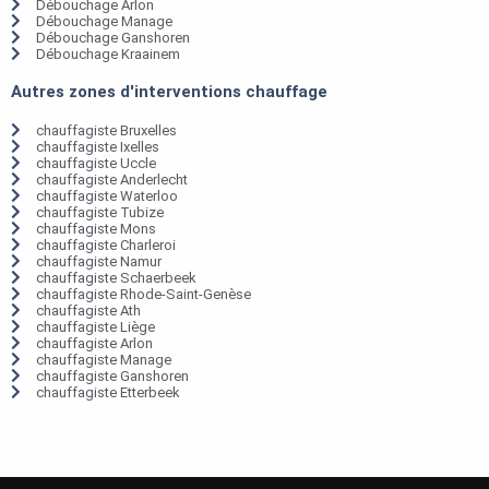
Débouchage Arlon
Débouchage Manage
Débouchage Ganshoren
Débouchage Kraainem
Autres zones d'interventions chauffage
chauffagiste Bruxelles
chauffagiste Ixelles
chauffagiste Uccle
chauffagiste Anderlecht
chauffagiste Waterloo
chauffagiste Tubize
chauffagiste Mons
chauffagiste Charleroi
chauffagiste Namur
chauffagiste Schaerbeek
chauffagiste Rhode-Saint-Genèse
chauffagiste Ath
chauffagiste Liège
chauffagiste Arlon
chauffagiste Manage
chauffagiste Ganshoren
chauffagiste Etterbeek