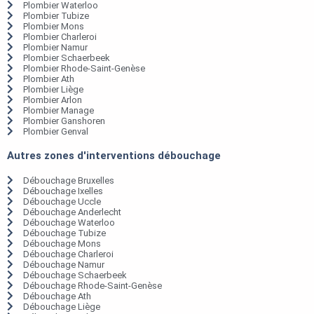
Plombier Waterloo
Plombier Tubize
Plombier Mons
Plombier Charleroi
Plombier Namur
Plombier Schaerbeek
Plombier Rhode-Saint-Genèse
Plombier Ath
Plombier Liège
Plombier Arlon
Plombier Manage
Plombier Ganshoren
Plombier Genval
Autres zones d'interventions débouchage
Débouchage Bruxelles
Débouchage Ixelles
Débouchage Uccle
Débouchage Anderlecht
Débouchage Waterloo
Débouchage Tubize
Débouchage Mons
Débouchage Charleroi
Débouchage Namur
Débouchage Schaerbeek
Débouchage Rhode-Saint-Genèse
Débouchage Ath
Débouchage Liège