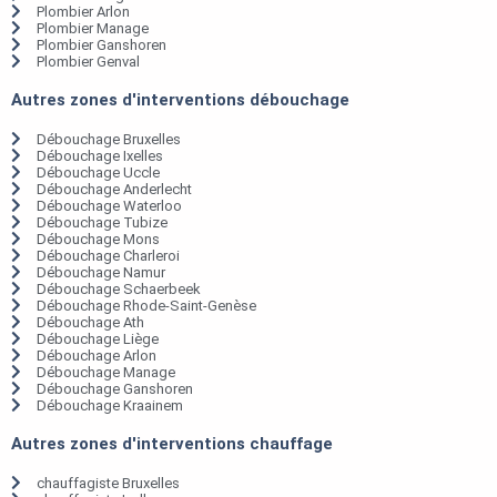
Plombier Arlon
Plombier Manage
Plombier Ganshoren
Plombier Genval
Autres zones d'interventions débouchage
Débouchage Bruxelles
Débouchage Ixelles
Débouchage Uccle
Débouchage Anderlecht
Débouchage Waterloo
Débouchage Tubize
Débouchage Mons
Débouchage Charleroi
Débouchage Namur
Débouchage Schaerbeek
Débouchage Rhode-Saint-Genèse
Débouchage Ath
Débouchage Liège
Débouchage Arlon
Débouchage Manage
Débouchage Ganshoren
Débouchage Kraainem
Autres zones d'interventions chauffage
chauffagiste Bruxelles