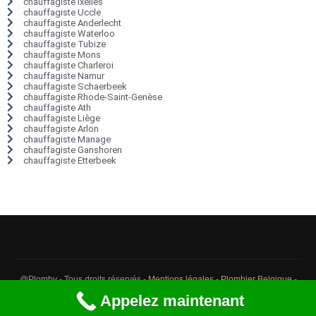
chauffagiste Ixelles
chauffagiste Uccle
chauffagiste Anderlecht
chauffagiste Waterloo
chauffagiste Tubize
chauffagiste Mons
chauffagiste Charleroi
chauffagiste Namur
chauffagiste Schaerbeek
chauffagiste Rhode-Saint-Genèse
chauffagiste Ath
chauffagiste Liège
chauffagiste Arlon
chauffagiste Manage
chauffagiste Ganshoren
chauffagiste Etterbeek
@Plomby - Tous droits réservés -
Mentions légales
-
Plombier Belgique
-
Débouchage Belgique
-
Détection fuite eau Belgique
Appelez maintenant