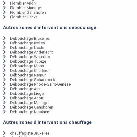
Plombier Arlon
Plombier Manage
Plombier Ganshoren
Plombier Genval
Autres zones d'interventions débouchage
Débouchage Bruxelles
Débouchage Ixelles
Débouchage Uccle
Débouchage Anderlecht
Débouchage Waterloo
Débouchage Tubize
Débouchage Mons
Débouchage Charleroi
Débouchage Namur
Débouchage Schaerbeek
Débouchage Rhode-Saint-Genèse
Débouchage Ath
Débouchage Liège
Débouchage Arlon
Débouchage Manage
Débouchage Ganshoren
Débouchage Kraainem
Autres zones d'interventions chauffage
chauffagiste Bruxelles