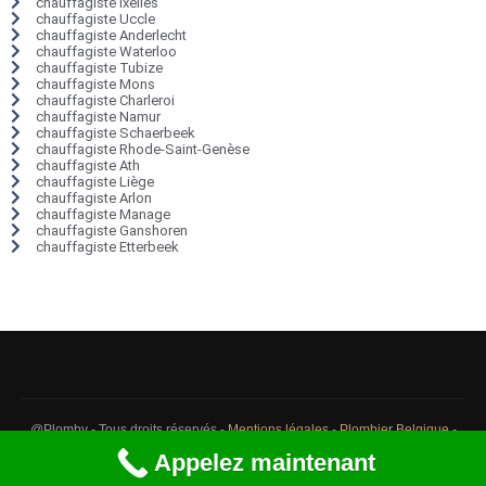
chauffagiste Ixelles
chauffagiste Uccle
chauffagiste Anderlecht
chauffagiste Waterloo
chauffagiste Tubize
chauffagiste Mons
chauffagiste Charleroi
chauffagiste Namur
chauffagiste Schaerbeek
chauffagiste Rhode-Saint-Genèse
chauffagiste Ath
chauffagiste Liège
chauffagiste Arlon
chauffagiste Manage
chauffagiste Ganshoren
chauffagiste Etterbeek
@Plomby - Tous droits réservés -
Mentions légales
-
Plombier Belgique
-
Débouchage Belgique
-
Détection fuite eau Belgique
Appelez maintenant