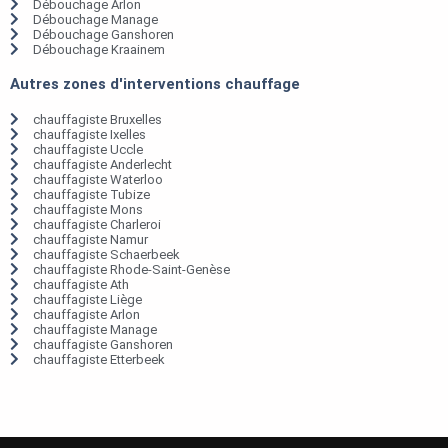
Débouchage Arlon
Débouchage Manage
Débouchage Ganshoren
Débouchage Kraainem
Autres zones d'interventions chauffage
chauffagiste Bruxelles
chauffagiste Ixelles
chauffagiste Uccle
chauffagiste Anderlecht
chauffagiste Waterloo
chauffagiste Tubize
chauffagiste Mons
chauffagiste Charleroi
chauffagiste Namur
chauffagiste Schaerbeek
chauffagiste Rhode-Saint-Genèse
chauffagiste Ath
chauffagiste Liège
chauffagiste Arlon
chauffagiste Manage
chauffagiste Ganshoren
chauffagiste Etterbeek