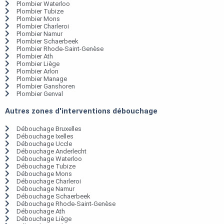
Plombier Waterloo
Plombier Tubize
Plombier Mons
Plombier Charleroi
Plombier Namur
Plombier Schaerbeek
Plombier Rhode-Saint-Genèse
Plombier Ath
Plombier Liège
Plombier Arlon
Plombier Manage
Plombier Ganshoren
Plombier Genval
Autres zones d'interventions débouchage
Débouchage Bruxelles
Débouchage Ixelles
Débouchage Uccle
Débouchage Anderlecht
Débouchage Waterloo
Débouchage Tubize
Débouchage Mons
Débouchage Charleroi
Débouchage Namur
Débouchage Schaerbeek
Débouchage Rhode-Saint-Genèse
Débouchage Ath
Débouchage Liège