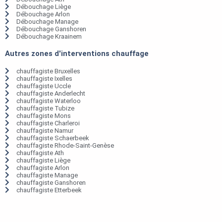
Débouchage Liège
Débouchage Arlon
Débouchage Manage
Débouchage Ganshoren
Débouchage Kraainem
Autres zones d'interventions chauffage
chauffagiste Bruxelles
chauffagiste Ixelles
chauffagiste Uccle
chauffagiste Anderlecht
chauffagiste Waterloo
chauffagiste Tubize
chauffagiste Mons
chauffagiste Charleroi
chauffagiste Namur
chauffagiste Schaerbeek
chauffagiste Rhode-Saint-Genèse
chauffagiste Ath
chauffagiste Liège
chauffagiste Arlon
chauffagiste Manage
chauffagiste Ganshoren
chauffagiste Etterbeek