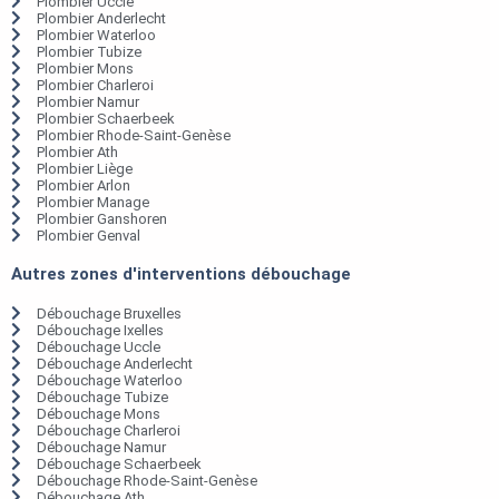
Plombier Uccle
Plombier Anderlecht
Plombier Waterloo
Plombier Tubize
Plombier Mons
Plombier Charleroi
Plombier Namur
Plombier Schaerbeek
Plombier Rhode-Saint-Genèse
Plombier Ath
Plombier Liège
Plombier Arlon
Plombier Manage
Plombier Ganshoren
Plombier Genval
Autres zones d'interventions débouchage
Débouchage Bruxelles
Débouchage Ixelles
Débouchage Uccle
Débouchage Anderlecht
Débouchage Waterloo
Débouchage Tubize
Débouchage Mons
Débouchage Charleroi
Débouchage Namur
Débouchage Schaerbeek
Débouchage Rhode-Saint-Genèse
Débouchage Ath