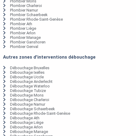
Plombier Mons
Plombier Charleroi
Plombier Namur
Plombier Schaerbeek
Plombier Rhode-Saint-Genèse
Plombier Ath
Plombier Liège
Plombier Arlon
Plombier Manage
Plombier Ganshoren
Plombier Genval
Autres zones d'interventions débouchage
Débouchage Bruxelles
Débouchage Ixelles
Débouchage Uccle
Débouchage Anderlecht
Débouchage Waterloo
Débouchage Tubize
Débouchage Mons
Débouchage Charleroi
Débouchage Namur
Débouchage Schaerbeek
Débouchage Rhode-Saint-Genèse
Débouchage Ath
Débouchage Liège
Débouchage Arlon
Débouchage Manage