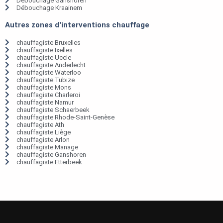
Débouchage Ganshoren
Débouchage Kraainem
Autres zones d'interventions chauffage
chauffagiste Bruxelles
chauffagiste Ixelles
chauffagiste Uccle
chauffagiste Anderlecht
chauffagiste Waterloo
chauffagiste Tubize
chauffagiste Mons
chauffagiste Charleroi
chauffagiste Namur
chauffagiste Schaerbeek
chauffagiste Rhode-Saint-Genèse
chauffagiste Ath
chauffagiste Liège
chauffagiste Arlon
chauffagiste Manage
chauffagiste Ganshoren
chauffagiste Etterbeek