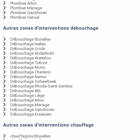
Plombier Arlon
Plombier Manage
Plombier Ganshoren
Plombier Genval
Autres zones d'interventions débouchage
Débouchage Bruxelles
Débouchage Ixelles
Débouchage Uccle
Débouchage Anderlecht
Débouchage Waterloo
Débouchage Tubize
Débouchage Mons
Débouchage Charleroi
Débouchage Namur
Débouchage Schaerbeek
Débouchage Rhode-Saint-Genèse
Débouchage Ath
Débouchage Liège
Débouchage Arlon
Débouchage Manage
Débouchage Ganshoren
Débouchage Kraainem
Autres zones d'interventions chauffage
chauffagiste Bruxelles