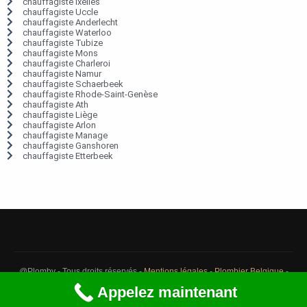
chauffagiste Ixelles
chauffagiste Uccle
chauffagiste Anderlecht
chauffagiste Waterloo
chauffagiste Tubize
chauffagiste Mons
chauffagiste Charleroi
chauffagiste Namur
chauffagiste Schaerbeek
chauffagiste Rhode-Saint-Genèse
chauffagiste Ath
chauffagiste Liège
chauffagiste Arlon
chauffagiste Manage
chauffagiste Ganshoren
chauffagiste Etterbeek
@Plomby - Tous droits réservés -
Mentions légales
-
Plombier Belgique
-
Débouchage Belgique
-
Détection fuite eau Belgique
Appelez maintenant