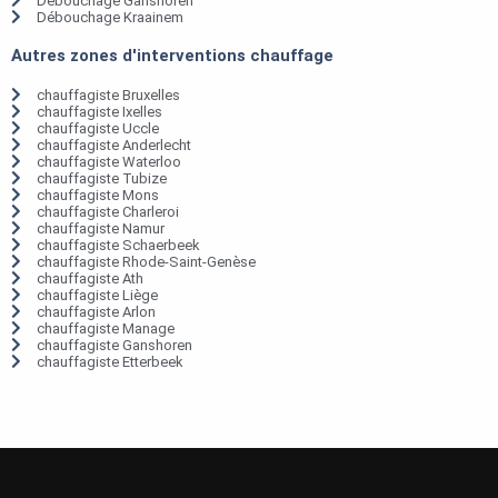
Débouchage Ganshoren
Débouchage Kraainem
Autres zones d'interventions chauffage
chauffagiste Bruxelles
chauffagiste Ixelles
chauffagiste Uccle
chauffagiste Anderlecht
chauffagiste Waterloo
chauffagiste Tubize
chauffagiste Mons
chauffagiste Charleroi
chauffagiste Namur
chauffagiste Schaerbeek
chauffagiste Rhode-Saint-Genèse
chauffagiste Ath
chauffagiste Liège
chauffagiste Arlon
chauffagiste Manage
chauffagiste Ganshoren
chauffagiste Etterbeek