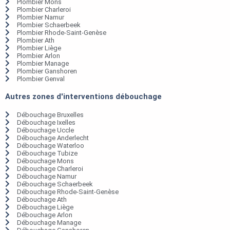
Plombier Mons
Plombier Charleroi
Plombier Namur
Plombier Schaerbeek
Plombier Rhode-Saint-Genèse
Plombier Ath
Plombier Liège
Plombier Arlon
Plombier Manage
Plombier Ganshoren
Plombier Genval
Autres zones d'interventions débouchage
Débouchage Bruxelles
Débouchage Ixelles
Débouchage Uccle
Débouchage Anderlecht
Débouchage Waterloo
Débouchage Tubize
Débouchage Mons
Débouchage Charleroi
Débouchage Namur
Débouchage Schaerbeek
Débouchage Rhode-Saint-Genèse
Débouchage Ath
Débouchage Liège
Débouchage Arlon
Débouchage Manage